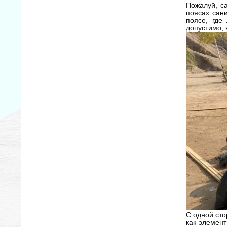
Пожалуй, с
поясах сан
поясе, где
допустимо, 
С одной сто
как элемен