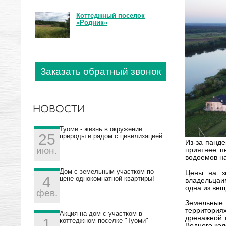
Коттеджный поселок
«Родник»
Заказать обратный звонок
НОВОСТИ
Туоми - жизнь в окружении
25
природы и рядом с цивилизацией
Из-за панде
июн.
приятнее п
водоемов на
Дом с земельным участком по
Цены на з
4
цене однокомнатной квартиры!
владельцаим
одна из вещ
фев.
Земельные 
территория
Акция на дом с участком в
дренажной с
1
коттеджном поселке "Туоми"
Водного код