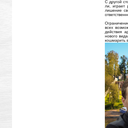
С другой с
ли, играет
лишение св
ответственн
Ограничение
всех возмо
действия а
нового вида
кошмарить в