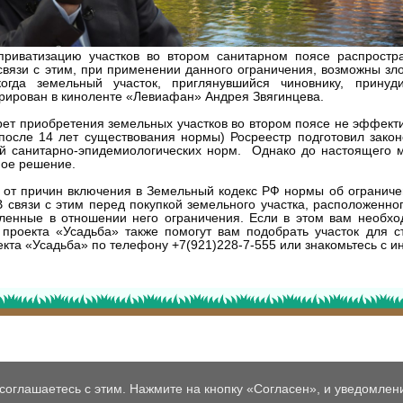
приватизацию участков во втором санитарном поясе распростр
связи с этим, при применении данного ограничения, возможны зл
когда земельный участок, приглянувшийся чиновнику, принуд
рирован в киноленте «Левиафан» Андрея Звягинцева.
прет приобретения земельных участков во втором поясе не эффекти
(после 14 лет существования нормы) Росреестр подготовил закон
й санитарно-эпидемиологических норм. Однако до настоящего м
ное решение.
 от причин включения в Земельный кодекс РФ нормы об ограниче
В связи с этим перед покупкой земельного участка, расположенно
вленные в отношении него ограничения. Если в этом вам необх
 проекта «Усадьба» также помогут вам подобрать участок для с
кта «Усадьба» по телефону +7(921)228-7-555 или знакомьтесь с и
соглашаетесь с этим. Нажмите на кнопку «Согласен», и уведомлени