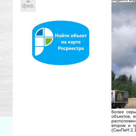
фев.
Более серь
объектов, 
расположен
втором и т
(СанПиН 2.1