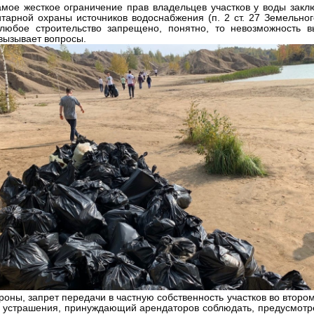
амое жесткое ограничение прав владельцев участков у воды закл
итарной охраны источников водоснабжения (п. 2 ст. 27 Земельн
 любое строительство запрещено, понятно, то невозможность в
вызывает вопросы.
роны, запрет передачи в частную собственность участков во втор
т устрашения, принуждающий арендаторов соблюдать, предусмотр