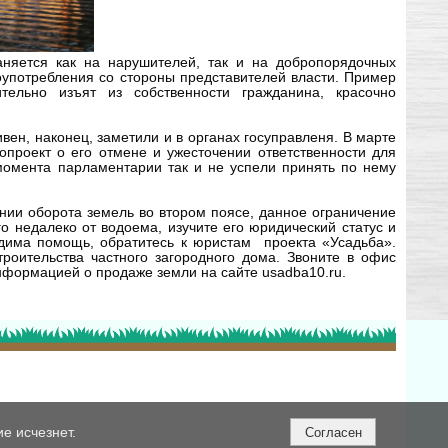
аняется как на нарушителей, так и на добропорядочных
оупотребления со стороны представителей власти. Пример
ительно изъят из собственности гражданина, красочно
вен, наконец, заметили и в органах госуправленя. В марте
опроект о его отмене и ужесточении ответственности для
омента парламентарии так и не успели принять по нему
нии оборота земель во втором поясе, данное ограничение
го недалеко от водоема, изучите его юридический статус и
одима помощь, обратитесь к юристам проекта «Усадьба».
троительства частного загородного дома. Звоните в офис
нформацией о продаже земли на сайте usadba10.ru.
е исчезнет.
Согласен