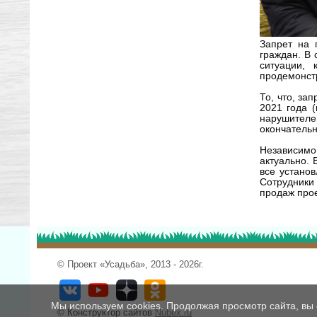
Запрет на 
граждан. В 
ситуации, 
продемонст
То, что, за
2021 года 
нарушителе
окончатель
Независимо
актуально. 
все устано
Сотрудники
продаж прое
© Проект «Усадьба», 2013 - 2026г.
Мы используем cookies. Продолжая просмотр сайта, вы 
© Конструктор сайтов
Nubex.ru