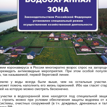
мии коронавируса в России многократно возрос спрос на загород
ережидать антиковидные мероприятия. При этом особой популя
, так называемой, первой береговой линии.
емлю у воды всегда были выше, чем на остальные участки.
ожет помочь наполнить его жизнь гармонией. Ибо как гласят стар
ей на которую можно смотреть бесконечно.
участки в водоохранной зоне находятся под специальной защит
х строить можно при условии обеспечения защиты водоема от з
истемы, очистных сооружений (в т.ч. дождевых, дренажных и талы
екса РФ.