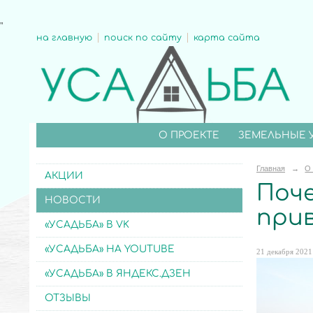
"
на главную
поиск по сайту
карта сайта
О ПРОЕКТЕ
ЗЕМЕЛЬНЫЕ 
Главная
→
О
АКЦИИ
Поче
НОВОСТИ
при
«УСАДЬБА» В VK
«УСАДЬБА» НА YOUTUBE
21 декабря 2021 
«УСАДЬБА» В ЯНДЕКС.ДЗЕН
ОТЗЫВЫ