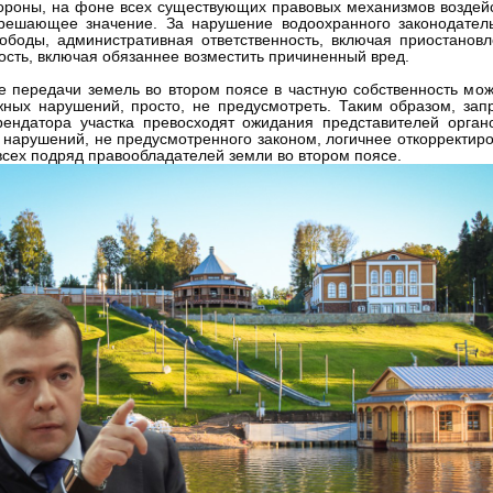
тороны, на фоне всех существующих правовых механизмов воздейс
 решающее значение. За нарушение водоохранного законодатель
ободы, административная ответственность, включая приостанов
ость, включая обязаннее возместить причиненный вред.
 передачи земель во втором поясе в частную собственность може
жных нарушений, просто, не предусмотреть. Таким образом, зап
рендатора участка превосходят ожидания представителей орган
 нарушений, не предусмотренного законом, логичнее откорректиро
сех подряд правообладателей земли во втором поясе.