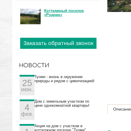
Коттеджный поселок
«Родник»
Заказать обратный звонок
НОВОСТИ
Туоми - жизнь в окружении
25
природы и рядом с цивилизацией
июн.
Дом с земельным участком по
4
цене однокомнатной квартиры!
Описани
фев.
Акция на дом с участком в
коттеджном поселке "Туоми"