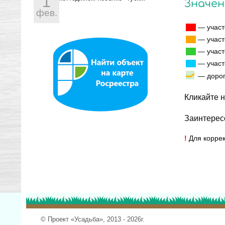
1
Значен
фев.
— участ
— участ
— участ
— участ
— доро
Кликайте н
Заинтерес
!
Для коррек
© Проект «Усадьба», 2013 - 2026г.