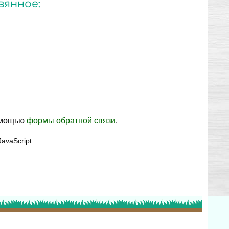
вянное:
омощью
формы обратной связи
.
avaScript