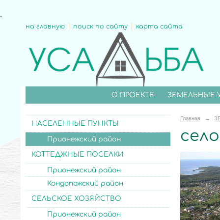
"
на главную
поиск по сайту
карта сайта
О ПРОЕКТЕ
ЗЕМЕЛЬНЫЕ 
Главная
→
З
НАСЕЛЕННЫЕ ПУНКТЫ
село
Прионежский район
КОТТЕДЖНЫЕ ПОСЕЛКИ
Прионежский район
Кондопожский район
СЕЛЬСКОЕ ХОЗЯЙСТВО
Прионежский район