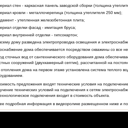
ериал стен - каркасная панель заводской сборки (толщина утеплит
ериал кровли - металлочерепица (толщина утеплителя 250 мм);
дамент - утепленная железобетонная плита;
ериал отделки фасад - имитация бруса;
ериал внутренней отделки - гипсокартон;
всему дому разведена электропроводка освещения и электроснабж
оснабжение дома обеспечивается посредством скважины со все н
од сточных вод от сантехнического оборудования дома обеспечива
стных сооружений (двухкамерный септик), рассчитанной на постоян
 отопления дома на первом этаже установлена система теплого во
рудованием.
тоимость предложения входят технические условия на подключение
учение технических условий на подключения к сетям электроснаб
технологическое подключения входит в стоимость объекта.
ее подробная информация в видеоролике размещенном ниже и по