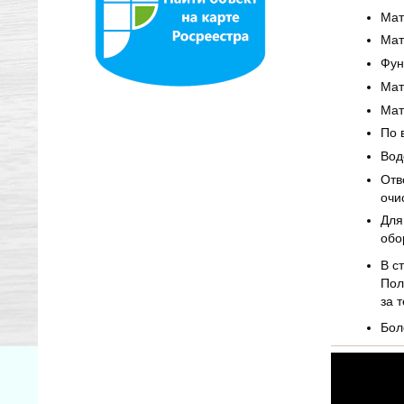
Мат
Мат
Фун
Мат
Мат
По 
Вод
Отв
очи
Для
обо
В с
Пол
за 
Бол