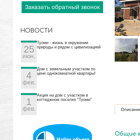
Заказать обратный звонок
НОВОСТИ
Туоми - жизнь в окружении
25
природы и рядом с цивилизацией
июн.
Дом с земельным участком по
4
цене однокомнатной квартиры!
фев.
Акция на дом с участком в
1
коттеджном поселке "Туоми"
фев.
Описани
Общие 