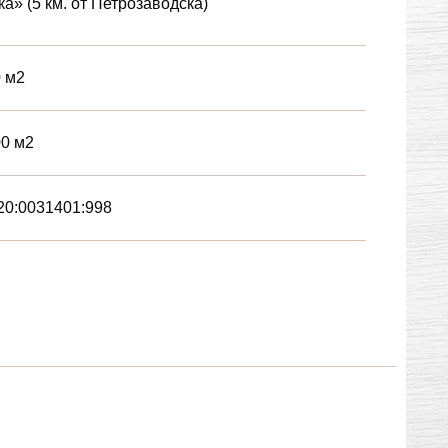
ка» (5 км. от Петрозаводска)
 м2
0 м2
20:0031401:998